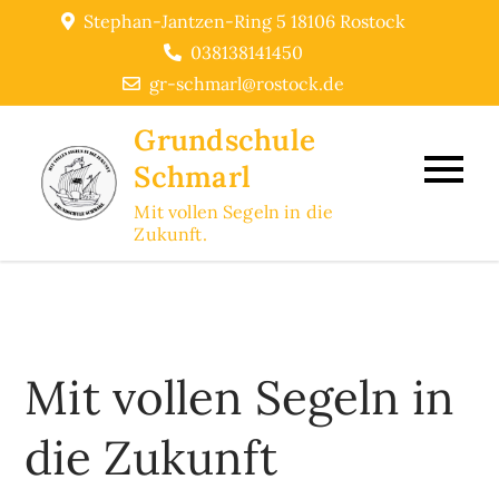
Skip
Stephan-Jantzen-Ring 5 18106 Rostock
to
038138141450
content
gr-schmarl@rostock.de
Grundschule
Schmarl
Mit vollen Segeln in die
Zukunft.
Mit vollen Segeln in
die Zukunft