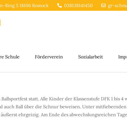
n-Ring 5 18106 Rostock
038138141450
gr-schma
l
re Schule
Förderverein
Sozialarbeit
Imp
allsportfest statt. Alle Kinder der Klassenstufe DFK 1 bis 4 
 und auch Ball über die Schnur beweisen. Unter mitfiebernde
äußerst ehrgeizig. Am Ende des abwechslungsreichen Tages 