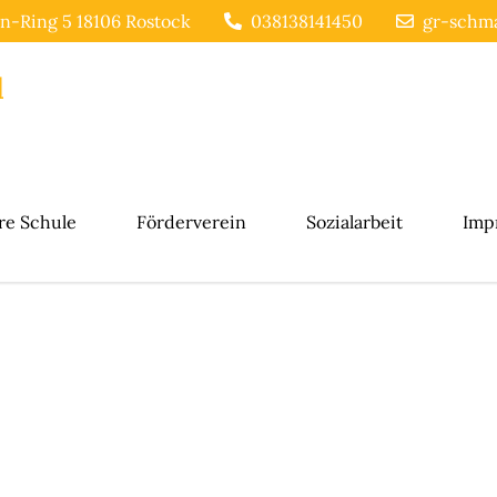
n-Ring 5 18106 Rostock
038138141450
gr-schma
l
re Schule
Förderverein
Sozialarbeit
Imp