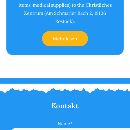
items, medical supplies) to the Christliches
Zentrum (Am Schmarler Bach 2, 18106
Rostock).
Mehr lesen
Kontakt
Name*