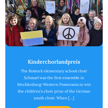
Kinderchorlandpreis
The Rostock elementary school choir
Schmarl was the first ensemble in
Mecklenburg-Western Pomerania to win
the children’s choir prize of the German
youth choir. When […]