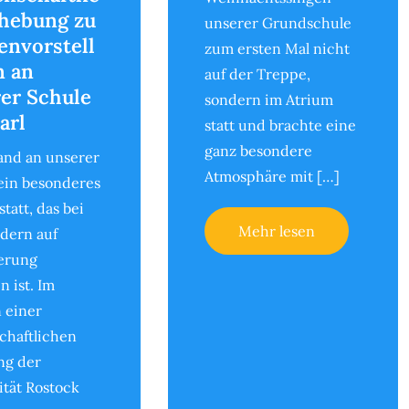
hebung zu
unserer Grundschule
nvorstell
zum ersten Mal nicht
n an
auf der Treppe,
er Schule
sondern im Atrium
arl
statt und brachte eine
ganz besondere
and an unserer
Atmosphäre mit […]
ein besonderes
statt, das bei
Mehr lesen
dern auf
erung
n ist. Im
 einer
chaftlichen
ng der
ität Rostock