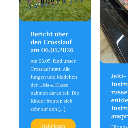
Bericht über
den Crosslauf
am 06.05.2026
Am 06.05. fand unser
Crosslauf statt. Alle
JeKi-
Jungen und Mädchen
Inst
der 1. bis 4. Klasse
russe
nahmen daran teil. Die
entd
Kinder freuten sich
Inst
sehr auf den […]
auspr
Mehr lesen
Für uns