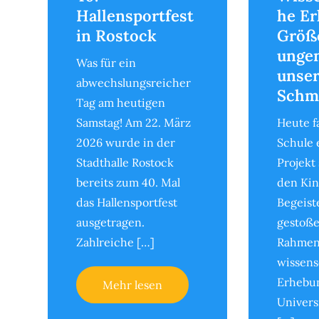
Hallensportfest
he Er
in Rostock
Größe
unge
Was für ein
unser
abwechslungsreicher
Schm
Tag am heutigen
Samstag! Am 22. März
Heute f
2026 wurde in der
Schule 
Stadthalle Rostock
Projekt 
bereits zum 40. Mal
den Kin
das Hallensportfest
Begeist
ausgetragen.
gestoße
Zahlreiche […]
Rahmen
wissens
Erhebu
Mehr lesen
Univers