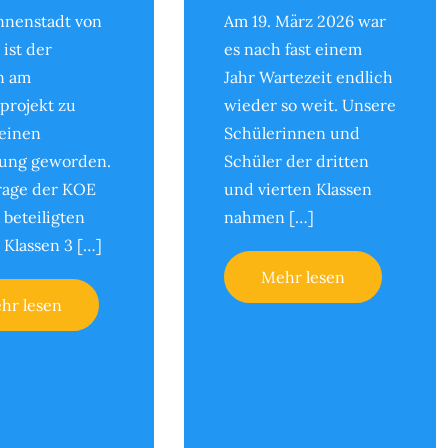
Innenstadt von
Am 19. März 2026 war
 ist der
es nach fast einem
n am
Jahr Wartezeit endlich
projekt zu
wieder so weit. Unsere
leinen
Schülerinnen und
lung geworden.
Schüler der dritten
rage der KOE
und vierten Klassen
 beteiligten
nahmen […]
 Klassen 3 […]
Mehr lesen
hr lesen