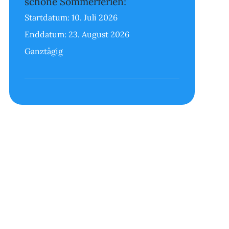
schöne Sommerferien!
Startdatum:
10. Juli 2026
Enddatum:
23. August 2026
Ganztägig