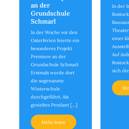
an der
In der 
Grundschule
Rostock
Schmarl
Bauzau
Theater
In der Woche vor den
einer k
Osterferien feierte ein
Ausstel
besonderes Projekt
Auf Anf
Premiere an der
Rostock
Grundschule Schmarl:
sich die
Erstmals wurde dort
die sogenannte
Me
Winterschule
durchgeführt. Als
gezieltes Pendant […]
Mehr lesen