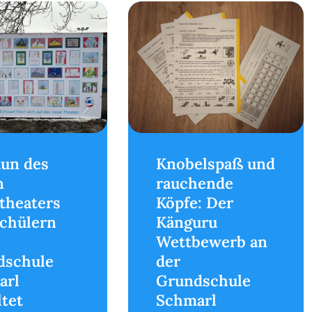
aun des
Knobelspaß und
n
rauchende
theaters
Köpfe: Der
chülern
Känguru
Wettbewerb an
dschule
der
arl
Grundschule
ltet
Schmarl