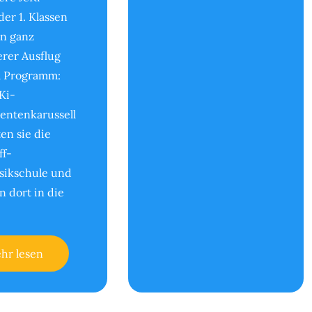
der 1. Klassen
in ganz
rer Ausflug
m Programm:
Ki-
entenkarussell
en sie die
ff-
sikschule und
n dort in die
hr lesen