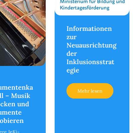
Informationen
zur
Neuausrichtung
der
Inklusionsstrat
egie
rumentenka
Mehr lesen
ll – Musik
ecken und
rumente
obieren
ere JeKi-