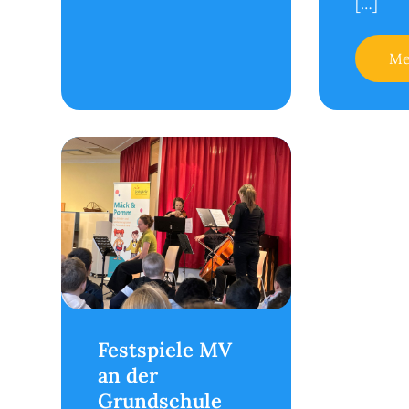
[…]
Me
Festspiele MV
an der
Grundschule