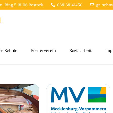
n-Ring 5 18106 Rostock
038138141450
gr-schma
l
re Schule
Förderverein
Sozialarbeit
Imp