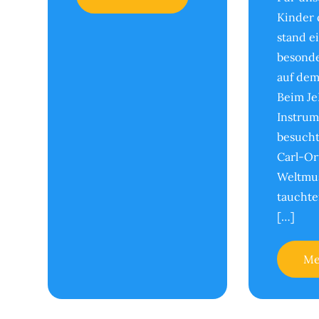
Kinder 
stand e
besonde
auf de
Beim Je
Instrum
besucht
Carl-Or
Weltmu
tauchte
[…]
Me