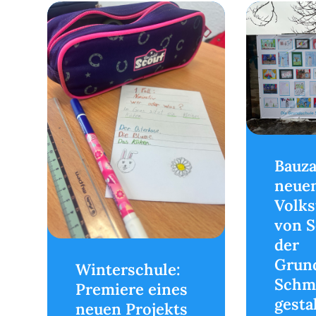
Bauz
neue
Volks
von S
der
Grun
Winterschule:
Schm
Premiere eines
gesta
neuen Projekts