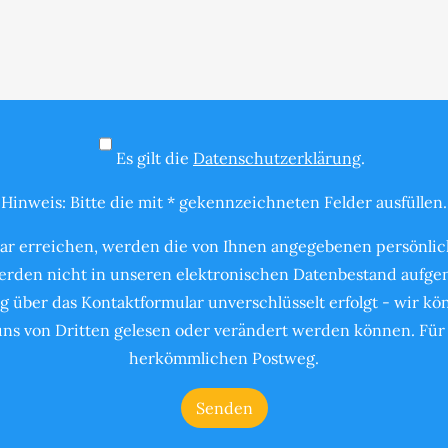
Es gilt die
Datenschutzerklärung
.
Hinweis: Bitte die mit * gekennzeichneten Felder ausfüllen.
ar erreichen, werden die von Ihnen angegebenen persönlich
rden nicht in unseren elektronischen Datenbestand aufgen
g über das Kontaktformular unverschlüsselt erfolgt - wir k
s von Dritten gelesen oder verändert werden können. Für 
herkömmlichen Postweg.