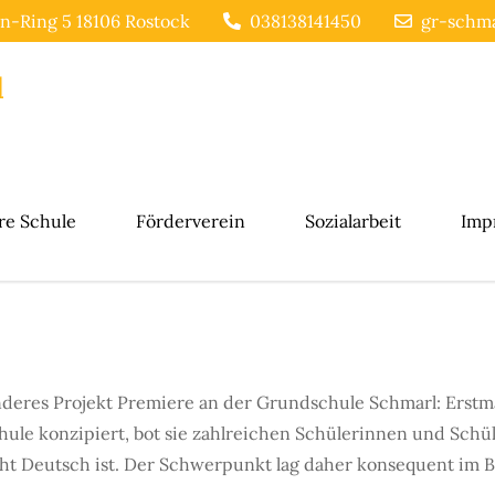
n-Ring 5 18106 Rostock
038138141450
gr-schma
l
re Schule
Förderverein
Sozialarbeit
Imp
onderes Projekt Premiere an der Grundschule Schmarl: Erst
hule konzipiert, bot sie zahlreichen Schülerinnen und Schü
ht Deutsch ist. Der Schwerpunkt lag daher konsequent im B