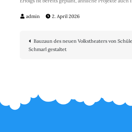
Erfolgs ist bereits geplant, ähnliche Projekte auc
2. April 2026
Beitragsnavigatio
Bauzaun des neuen Volkstheaters von Schül
Schmarl gestaltet