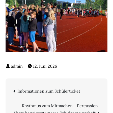
12. Juni 2026
Beitragsnavigation
Informationen zum Schülerticket
Rhythmus zum Mitmachen – Percussion-
Show begeistert unsere Schulgemeinschaft