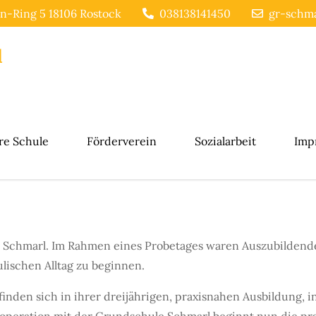
n-Ring 5 18106 Rostock
038138141450
gr-schma
l
re Schule
Förderverein
Sozialarbeit
Imp
 Schmarl. Im Rahmen eines Probetages waren Auszubildende
lischen Alltag zu beginnen.
en sich in ihrer dreijährigen, praxisnahen Ausbildung, in