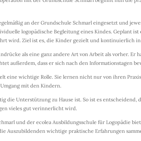
peration mit der Grundschule Schmarl beginnt nun die prak
elmäßig an der Grundschule Schmarl eingesetzt und jeweil
viduelle logopädische Begleitung eines Kindes. Geplant is
 wird. Ziel ist es, die Kinder gezielt und kontinuierlich i
indrücke als eine ganz andere Art von Arbeit als vorher. Er
htet außerdem, dass er sich nach den Informationstagen be
t eine wichtige Rolle. Sie lernen nicht nur von ihren Pra
m Umgang mit den Kindern.
ig die Unterstützung zu Hause ist. So ist es entscheidend,
en vieles gut verinnerlicht wird.
marl und der ecolea Ausbildungsschule für Logopädie biete
 die Auszubildenden wichtige praktische Erfahrungen samme