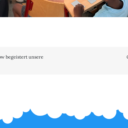
n
w begeistert unsere